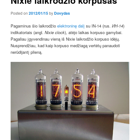
Nixie laikrodžio korpusas
Posted on
2012/01/15
by
Dovydas
Pagaminus šio laikrodžio
elektroninę dalį
su IN-14 (rus.
ИН-14
)
indikatoriais (angl.
Nixie clock
), atėjo laikas korpuso gamybai.
Pagaliau įgyvendinau vieną iš Nixie laikrodžio korpuso idėjų.
Nusprendžiau, kad kaip korpuso medžiagą vertėtų panaudoti
nerūdijantį plieną.