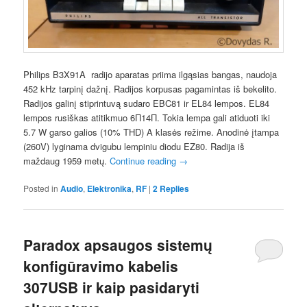
Philips B3X91A radijo aparatas priima ilgąsias bangas, naudoja
452 kHz tarpinį dažnį. Radijos korpusas pagamintas iš bekelito.
Radijos galinį stiprintuvą sudaro EBC81 ir EL84 lempos. EL84
lempos rusiškas atitikmuo 6П14П. Tokia lempa gali atiduoti iki
5.7 W garso galios (10% THD) A klasės režime. Anodinė įtampa
(260V) lyginama dvigubu lempiniu diodu EZ80. Radija iš
maždaug 1959 metų.
Continue reading
→
Posted in
Audio
,
Elektronika
,
RF
|
2
Replies
Paradox apsaugos sistemų
konfigūravimo kabelis
307USB ir kaip pasidaryti