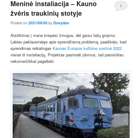
Meninė instaliacija – Kauno
1
žvėris traukinių stotyje
Posted on
2021/06/30
by
Dovydas
Atsitiktinai į mane kreipėsi žmogus, dėl garso failų grojimo.
Labiau paklausinėjęs apie sprendžiamą problemą, paaiškėjo, kad
sprendimas reikalingas
Kaunas Europos kultūros sostinė 2022
vienai iš instaliacijų. Projektas pasirodė įdomus, tad pasisiūliau
nekomerčiškai pagelbėti.