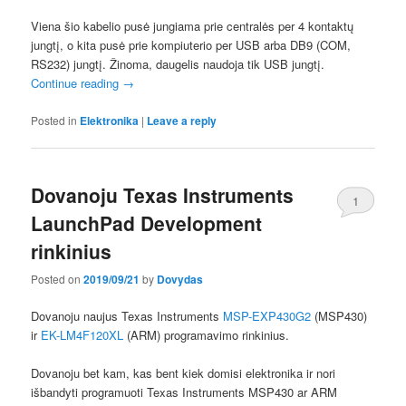
Viena šio kabelio pusė jungiama prie centralės per 4 kontaktų
jungtį, o kita pusė prie kompiuterio per USB arba DB9 (COM,
RS232) jungtį. Žinoma, daugelis naudoja tik USB jungtį.
Continue reading
→
Posted in
Elektronika
|
Leave a reply
Dovanoju Texas Instruments
1
LaunchPad Development
rinkinius
Posted on
2019/09/21
by
Dovydas
Dovanoju naujus Texas Instruments
MSP-EXP430G2
(MSP430)
ir
EK-LM4F120XL
(ARM) programavimo rinkinius.
Dovanoju bet kam, kas bent kiek domisi elektronika ir nori
išbandyti programuoti Texas Instruments MSP430 ar ARM