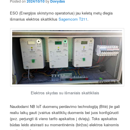
Posted on
2024/10/10
by
Dovydas
ESO (Energijos skirstymo operatorius) jau keletą metų diegia
išmanius elektros skaitiklius
Sagemcom T211
.
Elektros skydas su išmaniais skaitikliais
Naudodami NB IoT duomenų perdavimo technologiją (Bitė) jie gali
realiu laikų gauti įvairius skaitiklių duomenis bei juos konfigūruoti
(pvz. perjungti iš vieno tarifo apskaitos į dviejų). Toks apskaitos
būdas leido atsirasti su momentinėmis (biržos) elektros kainomis