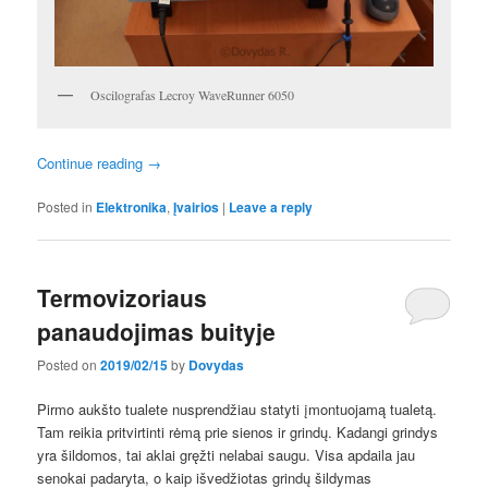
Oscilografas Lecroy WaveRunner 6050
Continue reading
→
Posted in
Elektronika
,
Įvairios
|
Leave a reply
Termovizoriaus
panaudojimas buityje
Posted on
2019/02/15
by
Dovydas
Pirmo aukšto tualete nusprendžiau statyti įmontuojamą tualetą.
Tam reikia pritvirtinti rėmą prie sienos ir grindų. Kadangi grindys
yra šildomos, tai aklai gręžti nelabai saugu. Visa apdaila jau
senokai padaryta, o kaip išvedžiotas grindų šildymas