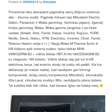
Posted on
2026/03/12
by
Dovydas
Priverstinai teko atsinaujinti pagrindinę namų šildymo sistemos
dalį – šilumos siurblį. Pagrinde rinkausi tarp Mitsubishi Electric,
Daikin, Panasonic ir Midea gamintojų. Išsirinkau pigesnį, ilgametį
kinijos gamintoją: Midea. Midea gamina įrenginius ir po kitais
vardais (Airwell, Artel, Ferroli, Kaisai, Inventor, Kaysun, YORK,
Nordis, Sevra, Giatsu, HTW, Electrolux, Inventor, Clivet, Ferroli,
Rotenso Heatmi serija ir t.t.). Naują Midea M-Thermal Arctic 8
kW šildymo split sistemą sudaro: lauko blokas MHA-
V8W/D2RN8-B2 + vidinis blokas HBT-A100/190CDS90GN8-B2
su integruotu 190l boileriu. Vidinis blokas taip pat turi 9 kW
elektrinius tenus, tad avariniu atveju tai turėtų vėl padėti. Kai kur
deklaruoja (ar matosi realiai), kad naudojami gan kilmingi
komponentai: dviejų rotorių kompresorius Mitsubishi, šilumokaitis
Alfa Laval, cirkuliacinis siurblys Wilo, nerūdijančio plieno boileris.
Tai suteikia šiek tiek vilties, kad tarnaus ilgiau nei keletą metų