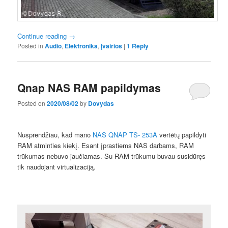
Continue reading
→
Posted in
Audio
,
Elektronika
,
Įvairios
|
1
Reply
Qnap NAS RAM papildymas
Posted on
2020/08/02
by
Dovydas
Nusprendžiau, kad mano
NAS QNAP TS- 253A
vertėtų papildyti
RAM atminties kiekį. Esant įprastiems NAS darbams, RAM
trūkumas nebuvo jaučiamas. Su RAM trūkumu buvau susidūręs
tik naudojant virtualizaciją.