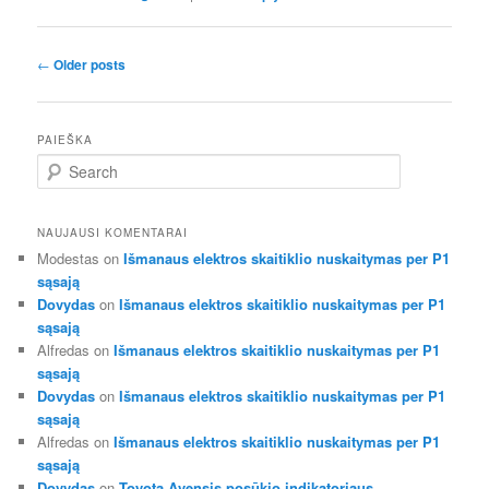
Post
←
Older posts
navigation
PAIEŠKA
S
e
a
r
NAUJAUSI KOMENTARAI
c
Modestas
on
Išmanaus elektros skaitiklio nuskaitymas per P1
h
sąsają
Dovydas
on
Išmanaus elektros skaitiklio nuskaitymas per P1
sąsają
Alfredas
on
Išmanaus elektros skaitiklio nuskaitymas per P1
sąsają
Dovydas
on
Išmanaus elektros skaitiklio nuskaitymas per P1
sąsają
Alfredas
on
Išmanaus elektros skaitiklio nuskaitymas per P1
sąsają
Dovydas
on
Toyota Avensis posūkio indikatoriaus