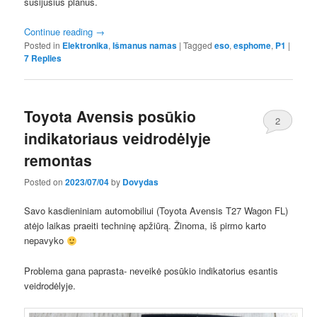
susijusius planus.
Continue reading
→
Posted in
Elektronika
,
Išmanus namas
|
Tagged
eso
,
esphome
,
P1
|
7
Replies
Toyota Avensis posūkio
2
indikatoriaus veidrodėlyje
remontas
Posted on
2023/07/04
by
Dovydas
Savo kasdieniniam automobiliui (Toyota Avensis T27 Wagon FL)
atėjo laikas praeiti techninę apžiūrą. Žinoma, iš pirmo karto
nepavyko
Problema gana paprasta- neveikė posūkio indikatorius esantis
veidrodėlyje.