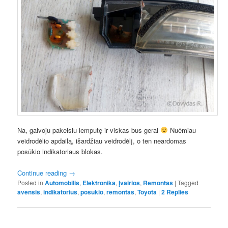
Na, galvoju pakeisiu lemputę ir viskas bus gerai
Nuėmiau
veidrodėlio apdailą, išardžiau veidrodėlį, o ten neardomas
posūkio indikatoriaus blokas.
Continue reading
→
Posted in
Automobilis
,
Elektronika
,
Įvairios
,
Remontas
|
Tagged
avensis
,
indikatorius
,
posukio
,
remontas
,
Toyota
|
2
Replies