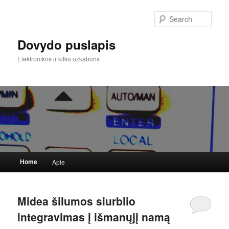
Sear
Dovydo puslapis
Elektronikos ir kitko užkaboris
Main
Home
Apie
Skip
Skip
menu
to
to
Midea šilumos siurblio
primary
secondary
integravimas į išmanųjį namą
content
content