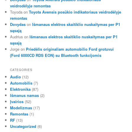
veidrodėlyje remontas
Toyoda
on
Toyota Avensis posūkio indikatoriaus veidrodėlyje
remontas
Dovydas
on
Išmanaus elektros skaitiklio nuskaitymas per P1
sąsają
Audrius
on
Išmanaus elektros skaitiklio nuskaitymas per P1
sąsają
Jorge
on
Priedėlis originaliam automobilio Ford grotuvui
(Ford 6000CD RDS EON) su Bluetooth funkcijomis
CATEGORIES
Audio
(12)
Automobilis
(7)
Elektronika
(87)
Išmanus namas
(2)
Įvairios
(52)
Modelizmas
(17)
Remontas
(1)
RF
(13)
Uncategorized
(6)