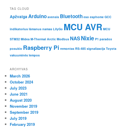
TAG CLOUD
Arduino
Bluetooth
Apžvalga
avensis
eso
esphome
GCC
MCU AVR
indikatorius
Išmanus namas
LilyGo
MCU
Nixie
NAS
STM32
Midea M-Thermal Arctic
Modbus
P1
paradox
Raspberry Pi
posukio
remontas
RS-485
signalizacija
Toyota
vakuuminės lempos
ARCHYVAS
March 2026
October 2024
July 2023
June 2021
August 2020
November 2019
September 2019
July 2019
February 2019