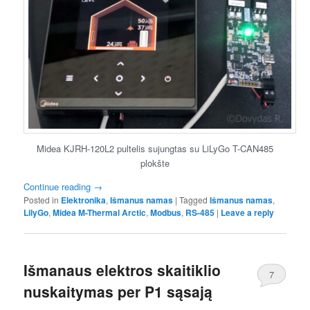
Midea KJRH-120L2 pultelis sujungtas su LiLyGo T-CAN485
plokšte
Continue reading
→
Posted in
Elektronika
,
Išmanus namas
|
Tagged
Išmanus namas
,
LilyGo
,
Midea M-Thermal Arctic
,
Modbus
,
RS-485
|
Leave a reply
Išmanaus elektros skaitiklio
7
nuskaitymas per P1 sąsają