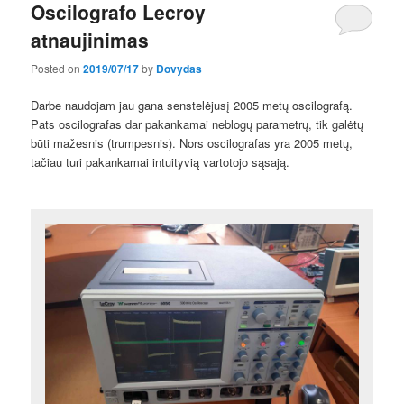
Oscilografo Lecroy
atnaujinimas
Posted on
2019/07/17
by
Dovydas
Darbe naudojam jau gana senstelėjusį 2005 metų oscilografą.
Pats oscilografas dar pakankamai neblogų parametrų, tik galėtų
būti mažesnis (trumpesnis). Nors oscilografas yra 2005 metų,
tačiau turi pakankamai intuityvią vartotojo sąsają.