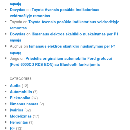
sąsają
Dovydas
on
Toyota Avensis posūkio indikatoriaus
veidrodėlyje remontas
Toyoda
on
Toyota Avensis posūkio indikatoriaus veidrodėlyje
remontas
Dovydas
on
Išmanaus elektros skaitiklio nuskaitymas per P1
sąsają
Audrius
on
Išmanaus elektros skaitiklio nuskaitymas per P1
sąsają
Jorge
on
Priedėlis originaliam automobilio Ford grotuvui
(Ford 6000CD RDS EON) su Bluetooth funkcijomis
CATEGORIES
Audio
(12)
Automobilis
(7)
Elektronika
(87)
Išmanus namas
(2)
Įvairios
(52)
Modelizmas
(17)
Remontas
(1)
RF
(13)