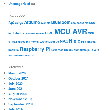
Uncategorized
(6)
TAG CLOUD
Arduino
Bluetooth
Apžvalga
avensis
eso
esphome
GCC
MCU AVR
indikatorius
Išmanus namas
LilyGo
MCU
Nixie
NAS
STM32
Midea M-Thermal Arctic
Modbus
P1
paradox
Raspberry Pi
posukio
remontas
RS-485
signalizacija
Toyota
vakuuminės lempos
ARCHYVAS
March 2026
October 2024
July 2023
June 2021
August 2020
November 2019
September 2019
July 2019