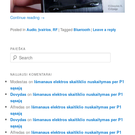
Continue reading
→
Posted in
Audio
,
Įvairios
,
RF
|
Tagged
Bluetooth
|
Leave a reply
PAIEŠKA
S
e
a
r
NAUJAUSI KOMENTARAI
c
Modestas
on
Išmanaus elektros skaitiklio nuskaitymas per P1
h
sąsają
Dovydas
on
Išmanaus elektros skaitiklio nuskaitymas per P1
sąsają
Alfredas
on
Išmanaus elektros skaitiklio nuskaitymas per P1
sąsają
Dovydas
on
Išmanaus elektros skaitiklio nuskaitymas per P1
sąsają
Alfredas
on
Išmanaus elektros skaitiklio nuskaitymas per P1