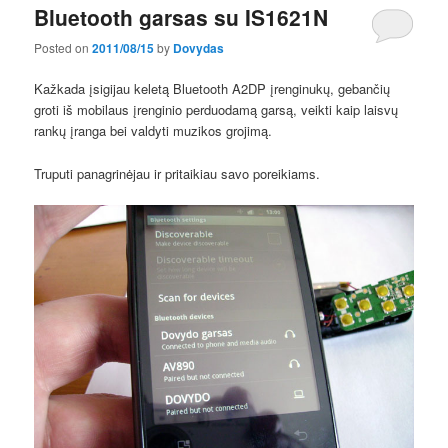
Bluetooth garsas su IS1621N
Posted on
2011/08/15
by
Dovydas
Kažkada įsigijau keletą Bluetooth A2DP įrenginukų, gebančių
groti iš mobilaus įrenginio perduodamą garsą, veikti kaip laisvų
rankų įranga bei valdyti muzikos grojimą.
Truputi panagrinėjau ir pritaikiau savo poreikiams.