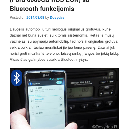
Bluetooth funkcijomis
Posted on
2014/03/08
by
Dovydas
Daugelis automobilių turi neblogus originalius grotuvus, kurie
dažnai net būna susieti su kitomis sistemomis. Retas iš mūsų
važinėjasi su apynauju automobilių, tad nors ir originalūs grotuvai
veikia puikiai, tačiau morališkai jie jau būna pasenę. Dažnai juk
norisi groti muziką iš telefono, laisvų rankų įrangos be jokių laidų.
Visas šias galimybes suteikia Bluetooth ryšys.