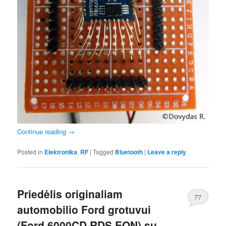
Continue reading
→
Posted in
Elektronika
,
RF
|
Tagged
Bluetooth
|
Leave a reply
Priedėlis originaliam
77
automobilio Ford grotuvui
(Ford 6000CD RDS EON) su