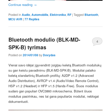
Continue reading
→
Posted in
Audio
,
Automobilis
,
Elektronika
,
RF
|
Tagged
Bluetooth
,
MCU AVR
|
77
Replies
Bluetooth modulio (BLK-MD-
4
SPK-B) tyrimas
Posted on
2014/01/08
by
Dovydas
Vienai savo idėjai įgyvendinti įsigijau keletą Bluetooth moduliukų
su gan keistu pavadinimu (BLK-MD-SPK-B). Moduliai palaiko
keletą standartinių Bluetooth profilių: A2DP v1.2 (Advanced
Audio Distribution), AVRCP v1.4 (Audio/Video Remote Control),
HSP v1.2 (Headset) ir HFP v1.5 (Hands-Free). Šiuos modulius
sudaro gan populiari OVC3860 mikroschema. Būtent šiuos
modulius pasirinkau, nes tai gana populiarūs moduliai, neblogai
dokumentuoti.