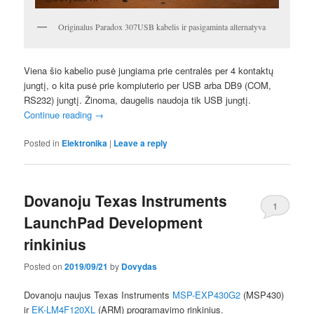
Originalus Paradox 307USB kabelis ir pasigaminta alternatyva
Viena šio kabelio pusė jungiama prie centralės per 4 kontaktų
jungtį, o kita pusė prie kompiuterio per USB arba DB9 (COM,
RS232) jungtį. Žinoma, daugelis naudoja tik USB jungtį.
Continue reading
→
Posted in
Elektronika
|
Leave a reply
Dovanoju Texas Instruments
1
LaunchPad Development
rinkinius
Posted on
2019/09/21
by
Dovydas
Dovanoju naujus Texas Instruments
MSP-EXP430G2
(MSP430)
ir
EK-LM4F120XL
(ARM) programavimo rinkinius.