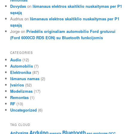
Dovydas
on
Išmanaus elektros skaitiklio nuskaitymas per P1
sąsają
Audrius
on
Išmanaus elektros skaitiklio nuskaitymas per P1
sąsają
Jorge
on
Priedėlis originaliam automobilio Ford grotuvui
(Ford 6000CD RDS EON) su Bluetooth funkcijomis
CATEGORIES
Audio
(12)
Automobilis
(7)
Elektronika
(87)
Išmanus namas
(2)
Įvairios
(52)
Modelizmas
(17)
Remontas
(1)
RF
(13)
Uncategorized
(6)
TAG CLOUD
Arduino
Bluetooth
Apžvalga
avensis
eso
esphome
GCC