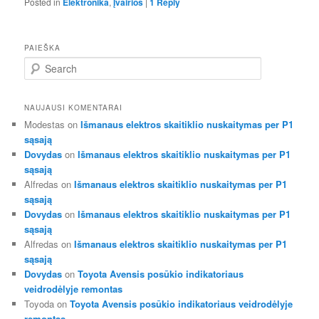
Posted in
Elektronika
,
Įvairios
|
1
Reply
PAIEŠKA
S
e
a
r
NAUJAUSI KOMENTARAI
c
Modestas
on
Išmanaus elektros skaitiklio nuskaitymas per P1
h
sąsają
Dovydas
on
Išmanaus elektros skaitiklio nuskaitymas per P1
sąsają
Alfredas
on
Išmanaus elektros skaitiklio nuskaitymas per P1
sąsają
Dovydas
on
Išmanaus elektros skaitiklio nuskaitymas per P1
sąsają
Alfredas
on
Išmanaus elektros skaitiklio nuskaitymas per P1
sąsają
Dovydas
on
Toyota Avensis posūkio indikatoriaus
veidrodėlyje remontas
Toyoda
on
Toyota Avensis posūkio indikatoriaus veidrodėlyje
remontas