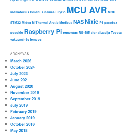
MCU AVR
indikatorius
Išmanus namas
LilyGo
MCU
Nixie
NAS
STM32
Midea M-Thermal Arctic
Modbus
P1
paradox
Raspberry Pi
posukio
remontas
RS-485
signalizacija
Toyota
vakuuminės lempos
ARCHYVAS
March 2026
October 2024
July 2023
June 2021
August 2020
November 2019
September 2019
July 2019
February 2019
January 2019
October 2018
May 2018