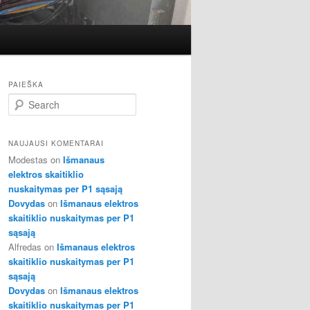
PAIEŠKA
S
e
a
r
NAUJAUSI KOMENTARAI
c
Modestas
on
Išmanaus
h
elektros skaitiklio
nuskaitymas per P1 sąsają
Dovydas
on
Išmanaus elektros
skaitiklio nuskaitymas per P1
sąsają
Alfredas
on
Išmanaus elektros
skaitiklio nuskaitymas per P1
sąsają
Dovydas
on
Išmanaus elektros
skaitiklio nuskaitymas per P1