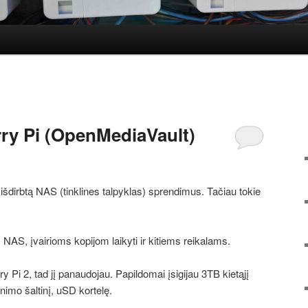
ry Pi (OpenMediaVault)
išdirbtą NAS (tinklines talpyklas) sprendimus. Tačiau tokie
 NAS, įvairioms kopijom laikyti ir kitiems reikalams.
Pi 2, tad jį panaudojau. Papildomai įsigijau 3TB kietąjį
nimo šaltinį, uSD kortelę.