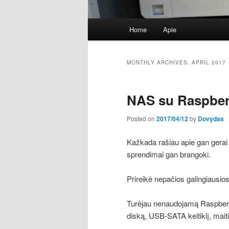
Main
Home
Apie
Skip
Skip
menu
to
to
MONTHLY ARCHIVES:
APRIL 2017
primary
secondary
NAS su Raspber
content
content
Posted on
2017/04/12
by
Dovydas
Kažkada rašiau apie gan gerai 
sprendimai gan brangoki.
Prireikė nepačios galingiausios
Turėjau nenaudojamą Raspberry 
diską, USB-SATA keitiklį, maiti