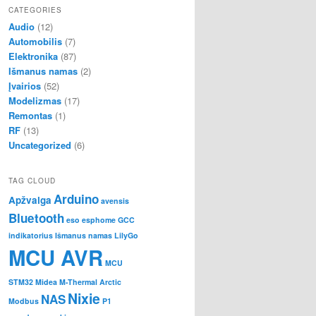
CATEGORIES
Audio
(12)
Automobilis
(7)
Elektronika
(87)
Išmanus namas
(2)
Įvairios
(52)
Modelizmas
(17)
Remontas
(1)
RF
(13)
Uncategorized
(6)
TAG CLOUD
Arduino
Apžvalga
avensis
Bluetooth
eso
esphome
GCC
indikatorius
Išmanus namas
LilyGo
MCU AVR
MCU
STM32
Midea M-Thermal Arctic
Nixie
NAS
Modbus
P1