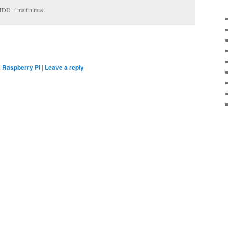
HDD + maitinimas
,
Raspberry Pi
|
Leave a reply