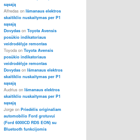
sąsają
Alfredas
on
Išmanaus elektros
skaitiklio nuskaitymas per P1
sąsają
Dovydas
on
Toyota Avensis
posūkio indikatoriaus
veidrodėlyje remontas
Toyoda
on
Toyota Avensis
posūkio indikatoriaus
veidrodėlyje remontas
Dovydas
on
Išmanaus elektros
skaitiklio nuskaitymas per P1
sąsają
Audrius
on
Išmanaus elektros
skaitiklio nuskaitymas per P1
sąsają
Jorge
on
Priedėlis originaliam
automobilio Ford grotuvui
(Ford 6000CD RDS EON) su
Bluetooth funkcijomis