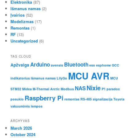
Elektronika
(87)
Išmanus namas
(2)
Įvairios
(52)
Modelizmas
(17)
Remontas
(1)
RF
(13)
Uncategorized
(6)
TAG CLOUD
Arduino
Bluetooth
Apžvalga
avensis
eso
esphome
GCC
MCU AVR
indikatorius
Išmanus namas
LilyGo
MCU
Nixie
NAS
STM32
Midea M-Thermal Arctic
Modbus
P1
paradox
Raspberry Pi
posukio
remontas
RS-485
signalizacija
Toyota
vakuuminės lempos
ARCHYVAS
March 2026
October 2024