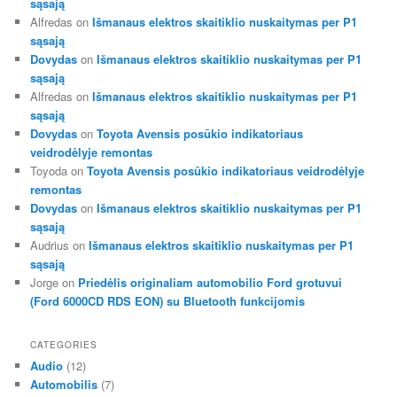
sąsają
Alfredas
on
Išmanaus elektros skaitiklio nuskaitymas per P1
sąsają
Dovydas
on
Išmanaus elektros skaitiklio nuskaitymas per P1
sąsają
Alfredas
on
Išmanaus elektros skaitiklio nuskaitymas per P1
sąsają
Dovydas
on
Toyota Avensis posūkio indikatoriaus
veidrodėlyje remontas
Toyoda
on
Toyota Avensis posūkio indikatoriaus veidrodėlyje
remontas
Dovydas
on
Išmanaus elektros skaitiklio nuskaitymas per P1
sąsają
Audrius
on
Išmanaus elektros skaitiklio nuskaitymas per P1
sąsają
Jorge
on
Priedėlis originaliam automobilio Ford grotuvui
(Ford 6000CD RDS EON) su Bluetooth funkcijomis
CATEGORIES
Audio
(12)
Automobilis
(7)