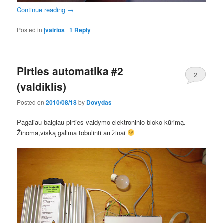
Continue reading
→
Posted in
Įvairios
|
1
Reply
Pirties automatika #2
2
(valdiklis)
Posted on
2010/08/18
by
Dovydas
Pagaliau baigiau pirties valdymo elektroninio bloko kūrimą.
Žinoma,viską galima tobulinti amžinai