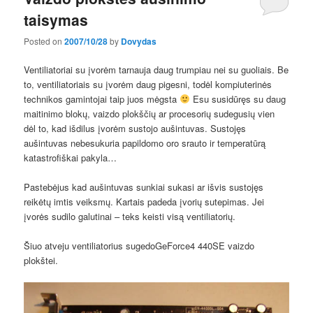
taisymas
Posted on
2007/10/28
by
Dovydas
Ventiliatoriai su įvorėm tarnauja daug trumpiau nei su guoliais. Be
to, ventiliatoriais su įvorėm daug pigesni, todėl kompiuterinės
technikos gamintojai taip juos mėgsta
Esu susidūręs su daug
maitinimo blokų, vaizdo plokščių ar procesorių sudegusių vien
dėl to, kad išdilus įvorėm sustojo aušintuvas. Sustojęs
aušintuvas nebesukuria papildomo oro srauto ir temperatūrą
katastrofiškai pakyla…
Pastebėjus kad aušintuvas sunkiai sukasi ar išvis sustojęs
reikėtų imtis veiksmų. Kartais padeda įvorių sutepimas. Jei
įvorės sudilo galutinai – teks keisti visą ventiliatorių.
Šiuo atveju ventiliatorius sugedoGeForce4 440SE vaizdo
plokštei.