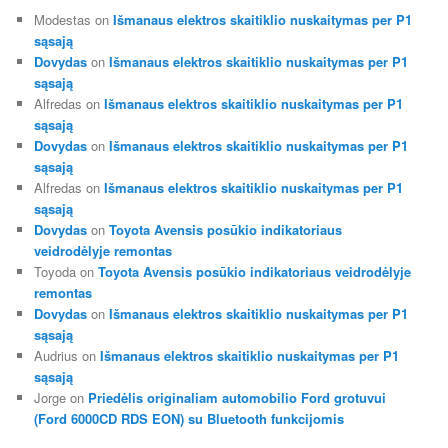
c
Modestas
on
Išmanaus elektros skaitiklio nuskaitymas per P1
h
sąsają
Dovydas
on
Išmanaus elektros skaitiklio nuskaitymas per P1
sąsają
Alfredas
on
Išmanaus elektros skaitiklio nuskaitymas per P1
sąsają
Dovydas
on
Išmanaus elektros skaitiklio nuskaitymas per P1
sąsają
Alfredas
on
Išmanaus elektros skaitiklio nuskaitymas per P1
sąsają
Dovydas
on
Toyota Avensis posūkio indikatoriaus
veidrodėlyje remontas
Toyoda
on
Toyota Avensis posūkio indikatoriaus veidrodėlyje
remontas
Dovydas
on
Išmanaus elektros skaitiklio nuskaitymas per P1
sąsają
Audrius
on
Išmanaus elektros skaitiklio nuskaitymas per P1
sąsają
Jorge
on
Priedėlis originaliam automobilio Ford grotuvui
(Ford 6000CD RDS EON) su Bluetooth funkcijomis