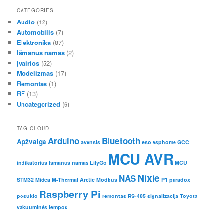
CATEGORIES
Audio
(12)
Automobilis
(7)
Elektronika
(87)
Išmanus namas
(2)
Įvairios
(52)
Modelizmas
(17)
Remontas
(1)
RF
(13)
Uncategorized
(6)
TAG CLOUD
Arduino
Bluetooth
Apžvalga
avensis
eso
esphome
GCC
MCU AVR
indikatorius
Išmanus namas
LilyGo
MCU
Nixie
NAS
STM32
Midea M-Thermal Arctic
Modbus
P1
paradox
Raspberry Pi
posukio
remontas
RS-485
signalizacija
Toyota
vakuuminės lempos