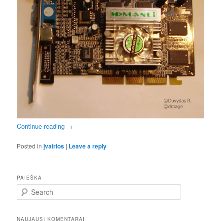
Continue reading
→
Posted in
Įvairios
|
Leave a reply
PAIEŠKA
S
e
a
r
NAUJAUSI KOMENTARAI