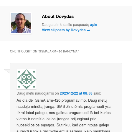
About Dovydas
Daugiau info rasite paspaudę
apie
View all posts by Dovydas
→
ONE THOUGHT ON “
GSMALARM-420 BANDYMAI
”
Daug metu naudojantis
on
2023/12/22 at 08:58
said:
Aš čia dėl GsmAlarm-420 programavimo. Daug metų
naudoju minėtą įrangą. SMS žinutėmis programuoti yra
tikrai labai patogu, nes galima programuoti iš bet kurios
vietos ir nereikia jokios įrangos prijungimui prie
nuosekliosios sąsajos. Sutinku, kad gamintojas galėjo
suteikti ir tokią galimybę entuziastams, kaip papildomą.