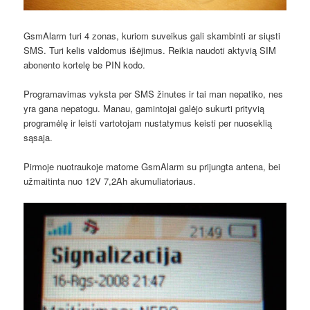
GsmAlarm turi 4 zonas, kuriom suveikus gali skambinti ar siųsti
SMS. Turi kelis valdomus išėjimus. Reikia naudoti aktyvią SIM
abonento kortelę be PIN kodo.
Programavimas vyksta per SMS žinutes ir tai man nepatiko, nes
yra gana nepatogu. Manau, gamintojai galėjo sukurti prityvią
programėlę ir leisti vartotojam nustatymus keisti per nuoseklią
sąsaja.
Pirmoje nuotraukoje matome GsmAlarm su prijungta antena, bei
užmaitinta nuo 12V 7,2Ah akumuliatoriaus.