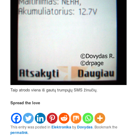
Taip atrodo viena iš gautų trumpųjų SMS žinučių.
Spread the love
This entry was posted in
Elektronika
by
Dovydas
. Bookmark the
permalink
.