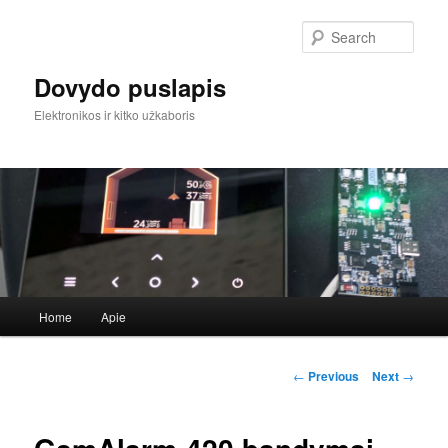
Sear
Dovydo puslapis
Elektronikos ir kitko užkaboris
Main
Home
Apie
Skip
menu
to
Post
←
Previous
Next
→
navigation
primary
content