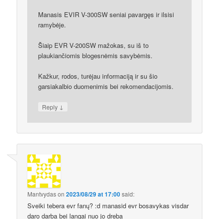
Manasis EVIR V-300SW seniai pavargęs ir ilsisi
ramybėje.
Šiaip EVR V-200SW mažokas, su iš to
plaukiančiomis blogesnėmis savybėmis.
Kažkur, rodos, turėjau informaciją ir su šio
garsiakalbio duomenimis bei rekomendacijomis.
↓
Reply
Mantvydas
on
2023/08/29 at 17:00
said:
Sveiki tebera evr fanų? :d manasid evr bosavykas visdar
daro darba bei langai nuo jo dreba