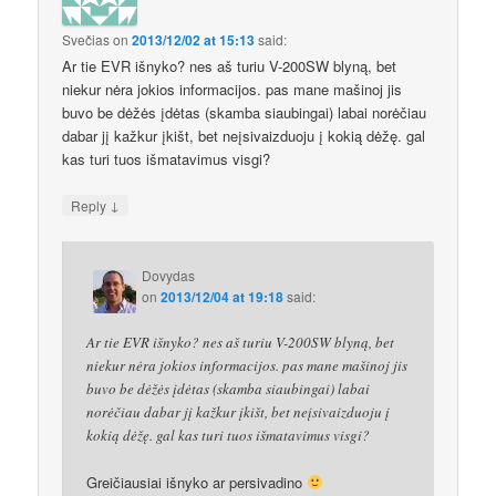
Svečias
on
2013/12/02 at 15:13
said:
Ar tie EVR išnyko? nes aš turiu V-200SW blyną, bet
niekur nėra jokios informacijos. pas mane mašinoj jis
buvo be dėžės įdėtas (skamba siaubingai) labai norėčiau
dabar jį kažkur įkišt, bet neįsivaizduoju į kokią dėžę. gal
kas turi tuos išmatavimus visgi?
↓
Reply
Dovydas
on
2013/12/04 at 19:18
said:
Ar tie EVR išnyko? nes aš turiu V-200SW blyną, bet
niekur nėra jokios informacijos. pas mane mašinoj jis
buvo be dėžės įdėtas (skamba siaubingai) labai
norėčiau dabar jį kažkur įkišt, bet neįsivaizduoju į
kokią dėžę. gal kas turi tuos išmatavimus visgi?
Greičiausiai išnyko ar persivadino