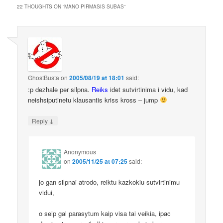
22 THOUGHTS ON “
MANO PIRMASIS SUBAS
”
GhostBusta
on
2005/08/19 at 18:01
said:
:p dezhale per silpna.
Reiks
idet sutvirtinima i vidu, kad
neishsiputinetu klausantis kriss kross – jump
↓
Reply
Anonymous
on
2005/11/25 at 07:25
said:
jo gan silpnai atrodo, reiktu kazkokiu sutvirtinimu
vidui,
o seip gal parasytum kaip visa tai veikia, ipac