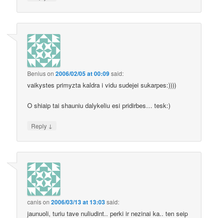
Benius
on
2006/02/05 at 00:09
said:
vaikystes primyzta kaldra i vidu sudejei sukarpes:))))
O shiaip tai shauniu dalykeliu esi pridirbes… tesk:)
↓
Reply
canis
on
2006/03/13 at 13:03
said:
jaunuoli, turiu tave nuliudint.. perki ir nezinai ka.. ten seip