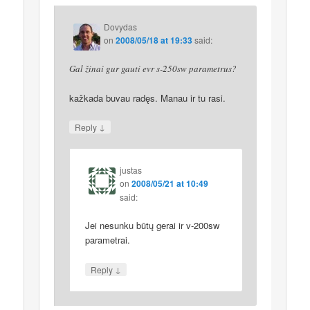
Dovydas
on
2008/05/18 at 19:33
said:
Gal žinai gur gauti evr s-250sw parametrus?
kažkada buvau radęs. Manau ir tu rasi.
↓
Reply
justas
on
2008/05/21 at 10:49
said:
Jei nesunku būtų gerai ir v-200sw
parametrai.
↓
Reply