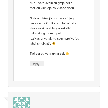
nu su vata svelniau groja deze
maziau vibruoja as visada dedu…
Nu ir ant kiek jis sumazes ji jugi
perpucema ir miksta… tai jai taip
viska skaiciuoji tai garsekalbio
galas daug atema ,poto
fazikas,gnyptai. nu seip nereike jau
labai smulkintis
Tad geriau vata tikrai dek
↓
Reply