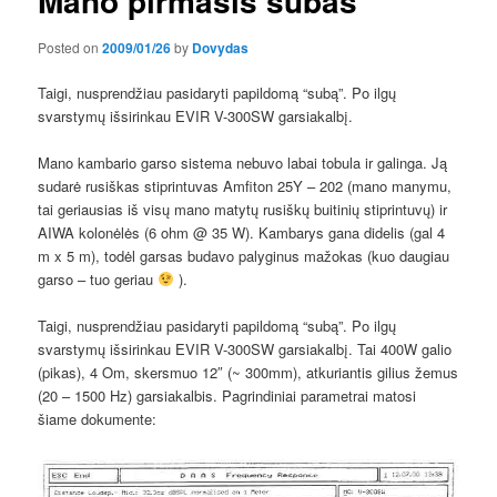
Mano pirmasis subas
Posted on
2009/01/26
by
Dovydas
Taigi, nusprendžiau pasidaryti papildomą “subą”. Po ilgų
svarstymų išsirinkau EVIR V-300SW garsiakalbį.
Mano kambario garso sistema nebuvo labai tobula ir galinga. Ją
sudarė rusiškas stiprintuvas Amfiton 25Y – 202 (mano manymu,
tai geriausias iš visų mano matytų rusiškų buitinių stiprintuvų) ir
AIWA kolonėlės (6 ohm @ 35 W). Kambarys gana didelis (gal 4
m x 5 m), todėl garsas budavo palyginus mažokas (kuo daugiau
garso – tuo geriau
).
Taigi, nusprendžiau pasidaryti papildomą “subą”. Po ilgų
svarstymų išsirinkau EVIR V-300SW garsiakalbį. Tai 400W galio
(pikas), 4 Om, skersmuo 12″ (~ 300mm), atkuriantis gilius žemus
(20 – 1500 Hz) garsiakalbis. Pagrindiniai parametrai matosi
šiame dokumente: