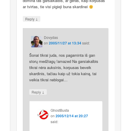
domina tas garsaikalbis, ar geras, kaip korpusas
ar tvirtas, tie visi pigieji buna skardinei
↓
Reply
Dovydas
on
2005/11/27 at 13:34
said:
Šonai tikrai juda, nos pagaminta iš gan
storų medžiagų !amazed Na garsiakalbis
tikrai nėra auksinis, korpusas beveik
skardinis, tačiau kaip už tokia kainą, tai
veikia tikrai neblogai…
↓
Reply
GhostBusta
on
2005/12/14 at 20:27
said: