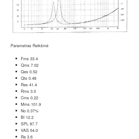
Parametras Reikšmė
Fms 33.4
Qms 7.02
Qes 0.52
Qts 0.48
Res 41.4
Rms 3.0
Cms 0.22
Mms 101.9
No 0.37%
Bl 12.2
SPL 87.7
VAS 54.0
Re 3.6