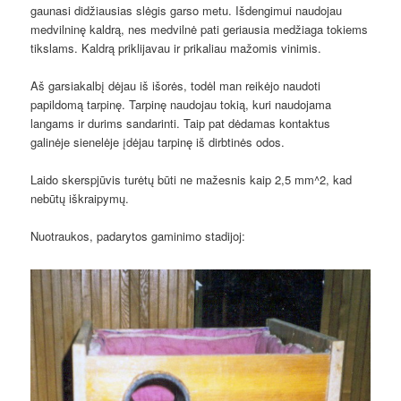
gaunasi didžiausias slėgis garso metu. Išdengimui naudojau
medvilninę kaldrą, nes medvilnė pati geriausia medžiaga tokiems
tikslams. Kaldrą priklijavau ir prikaliau mažomis vinimis.
Aš garsiakalbį dėjau iš išorės, todėl man reikėjo naudoti
papildomą tarpinę. Tarpinę naudojau tokią, kuri naudojama
langams ir durims sandarinti. Taip pat dėdamas kontaktus
galinėje sienelėje įdėjau tarpinę iš dirbtinės odos.
Laido skerspjūvis turėtų būti ne mažesnis kaip 2,5 mm^2, kad
nebūtų iškraipymų.
Nuotraukos, padarytos gaminimo stadijoj: