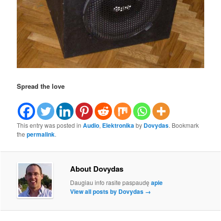
Spread the love
This entry was posted in
Audio
,
Elektronika
by
Dovydas
. Bookmark
the
permalink
.
About Dovydas
Daugiau info rasite paspaudę
apie
View all posts by Dovydas
→