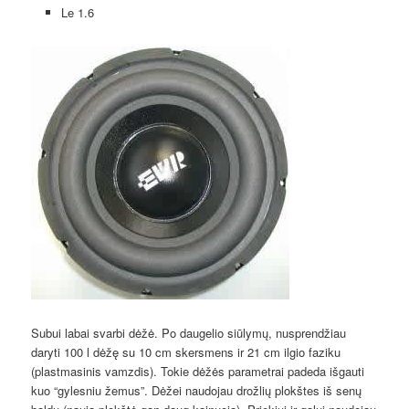
Le 1.6
Subui labai svarbi dėžė. Po daugelio siūlymų, nusprendžiau
daryti 100 l dėžę su 10 cm skersmens ir 21 cm ilgio faziku
(plastmasinis vamzdis). Tokie dėžės parametrai padeda išgauti
kuo “gylesniu žemus”. Dėžei naudojau drožlių plokštes iš senų