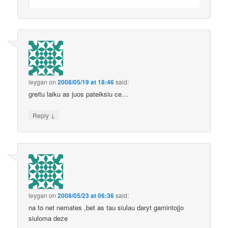
leygan
on
2008/05/19 at 18:46
said:
greitu laiku as juos pateiksiu ce…
↓
Reply
leygan
on
2008/05/23 at 06:36
said:
na to net nemates ,bet as tau siulau daryt gamintojjo
siuloma deze