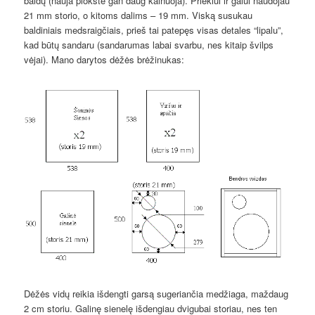
baldų (nauja plokštė gan daug kainuoja). Priekiui ir galui naudojau
21 mm storio, o kitoms dalims – 19 mm. Viską susukau
baldiniais medsraigčiais, prieš tai patepęs visas detales “lipalu”,
kad būtų sandaru (sandarumas labai svarbu, nes kitaip švilps
vėjai). Mano darytos dėžės brėžinukas:
Dėžės vidų reikia išdengti garsą sugeriančia medžiaga, maždaug
2 cm storiu. Galinę sienelę išdengiau dvigubai storiau, nes ten