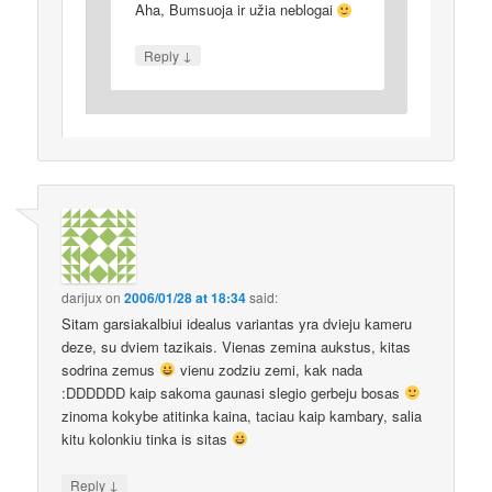
Aha, Bumsuoja ir užia neblogai
↓
Reply
darijux
on
2006/01/28 at 18:34
said:
Sitam garsiakalbiui idealus variantas yra dvieju kameru
deze, su dviem tazikais. Vienas zemina aukstus, kitas
sodrina zemus
vienu zodziu zemi, kak nada
:DDDDDD kaip sakoma gaunasi slegio gerbeju bosas
zinoma kokybe atitinka kaina, taciau kaip kambary, salia
kitu kolonkiu tinka is sitas
↓
Reply