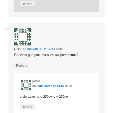
↓
Reply
justas
on
2008/05/17 at 13:58
said:
Gal žinai gur gauti evr s-250sw parametrus?
↓
Reply
justas
on
2008/05/17 at 14:07
said:
atsiprasau ne s-250sw o v-250sw
↓
Reply