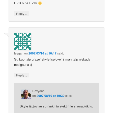
EVR o ne EVIR
↓
Reply
leygan
on
2007/03/16 at 10:17
said:
Su kuo taip grazei skyle ispjovei ? man taip niekada
nesigauna ;(
↓
Reply
Dovydas
on
2007/08/10 at 19:30
said:
Skylę išpjoviau su rankiniu elektriniu siaurapjūkliu.