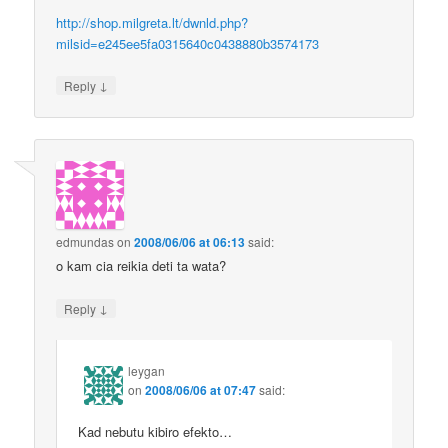
http://shop.milgreta.lt/dwnld.php?
milsid=e245ee5fa0315640c0438880b3574173
↓
Reply
edmundas
on
2008/06/06 at 06:13
said:
o kam cia reikia deti ta wata?
↓
Reply
leygan
on
2008/06/06 at 07:47
said:
Kad nebutu kibiro efekto…